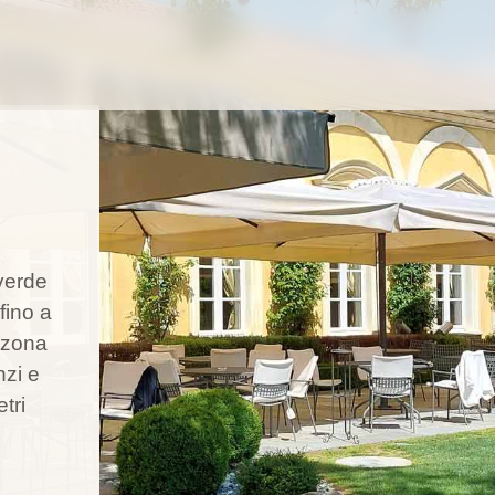
 verde
fino a
a zona
nzi e
tri